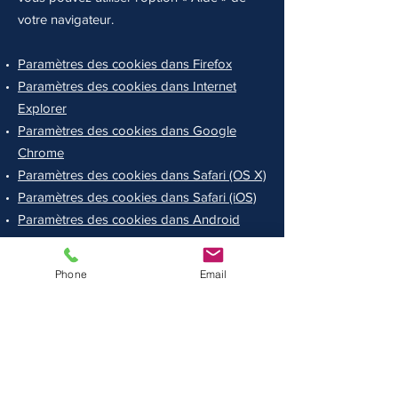
votre navigateur.
Paramètres des cookies dans Firefox
Paramètres des cookies dans Internet
Explorer
Paramètres des cookies dans Google
Chrome
Paramètres des cookies dans Safari (OS X)
Paramètres des cookies dans Safari (iOS)
Paramètres des cookies dans Android
Pour refuser et empêcher que vos données
Phone
Email
soient utilisées par Google Analytics sur
tous les sites web, consultez les instructions
suivantes :
https://tools.google.com/dlpage/
gaoptout?hl=fr
.
Il se peut que nous modifiions cette