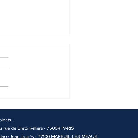
view pour Yahoo France sur
cription du droit à l'IVG dans
nstitution
ues réponses sur la
itutionnalisation du droit à
pour le site d'actualités
Life : "Inscription du droit à
.
inets :
is rue de Bretonvilliers - 75004 PARIS
10
 place Jean Jaurès - 77100 MAREUIL-LES-MEAUX