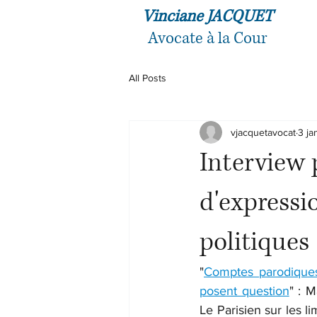
Vinciane JACQUET
Avocate à la Cour
All Posts
vjacquetavocat
3 ja
Interview 
d'expressi
politiques
"
Comptes parodiques
posent question
" : 
Le Parisien sur les li